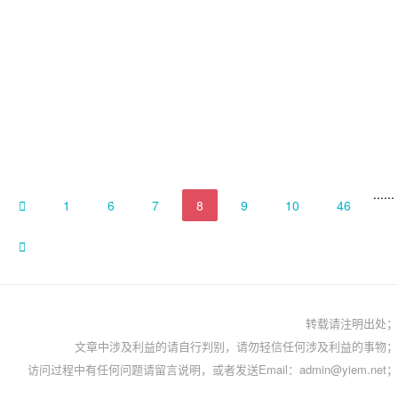
...
...

1
6
7
8
9
10
46

转载请注明出处；
文章中涉及利益的请自行判别，请勿轻信任何涉及利益的事物；
访问过程中有任何问题请留言说明，或者发送Email：admin@yiem.net；