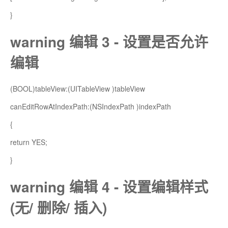
}
warning 编辑 3 - 设置是否允许
编辑
(BOOL)tableView:(UITableView
)tableView
canEditRowAtIndexPath:(NSIndexPath
)indexPath
{
return YES;
}
warning 编辑 4 - 设置编辑样式
(无/ 删除/ 插入)