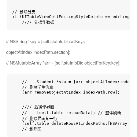
// 删除分支

if (UITableViewCellEditingStyleDelete == editingSty
    //// 先操作数据
// NSString *key = [self.stuInfoDic.allKeys
objectAtIndex:indexPath.section];
// NSMutableArray *arr = [self.stuInfoDic objectForKey:key];
    //    Student *stu = [arr objectAtIndex:indexPa
    // 删除学生信息

    [arr removeObjectAtIndex:indexPath.row];

    //// 后操作界面

    //    [self.table reloadData]; // 整体刷新

    // 删除界面某一行

    [self.table deleteRowsAtIndexPaths:[NSArray arr
    // 删除区
