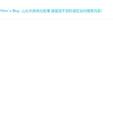
YIem`s Blog -心比天高命比纸薄-链接找不到的请在站内搜索内容！
首页
关于