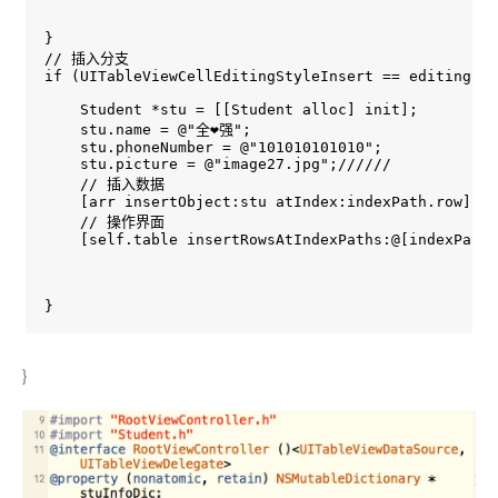
}

// 插入分支

if (UITableViewCellEditingStyleInsert == editingSty
    Student *stu = [[Student alloc] init];

    stu.name = @"全❤强";

    stu.phoneNumber = @"101010101010";

    stu.picture = @"image27.jpg";//////

    // 插入数据

    [arr insertObject:stu atIndex:indexPath.row];

    // 操作界面

    [self.table insertRowsAtIndexPaths:@[indexPath]
}