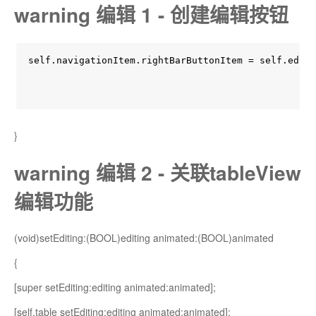
warning 编辑 1 - 创建编辑按钮
self.navigationItem.rightBarButtonItem = self.editB
}
warning 编辑 2 - 关联tableView
编辑功能
(void)setEditing:(BOOL)editing animated:(BOOL)animated
{
[super setEditing:editing animated:animated];
[self.table setEditing:editing animated:animated];