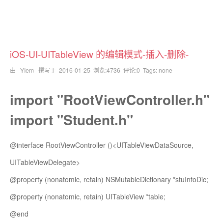
iOS-UI-UITableView 的编辑模式-插入-删除-
由 YIem 撰写于
2016-01-25
浏览:4736 评论:0 Tags: none
import "RootViewController.h"
import "Student.h"
@interface RootViewController ()<UITableViewDataSource,
UITableViewDelegate>
@property (nonatomic, retain) NSMutableDictionary *stuInfoDic;
@property (nonatomic, retain) UITableView *table;
@end