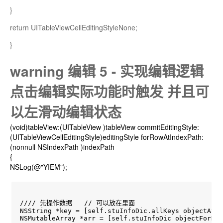
}
return UITableViewCellEditingStyleNone;
}
warning 编辑 5 - 实现编辑逻辑
点击编辑实际功能时触发 并且可
以左滑动编辑状态
(void)tableView:(UITableView
)tableView commitEditingStyle:
(UITableViewCellEditingStyle)editingStyle forRowAtIndexPath:
(nonnull NSIndexPath
)indexPath
{
NSLog(@"YIEM");
//// 先操作数据   // 可以放在里面

NSString *key = [self.stuInfoDic.allKeys objectAtIn
NSMutableArray *arr = [self.stuInfoDic objectForKey