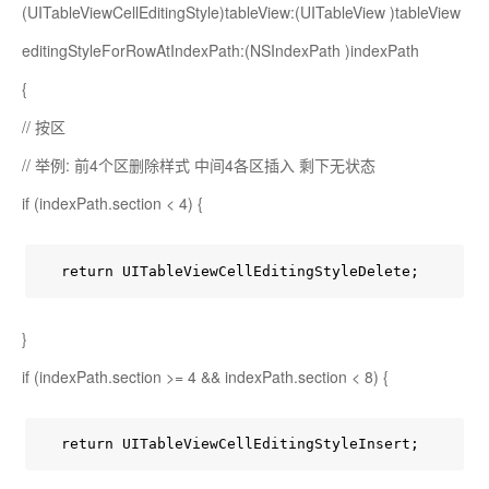
(UITableViewCellEditingStyle)tableView:(UITableView
)tableView
editingStyleForRowAtIndexPath:(NSIndexPath
)indexPath
{
// 按区
// 举例: 前4个区删除样式 中间4各区插入 剩下无状态
if (indexPath.section < 4) {
  return UITableViewCellEditingStyleDelete;
}
if (indexPath.section >= 4 && indexPath.section < 8) {
  return UITableViewCellEditingStyleInsert;