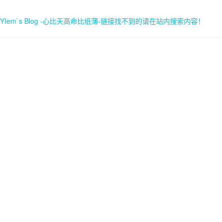
YIem`s Blog -心比天高命比纸薄-链接找不到的请在站内搜索内容！
首页
关于