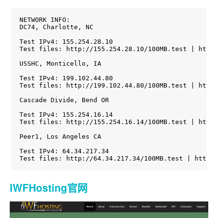
NETWORK INFO:

DC74, Charlotte, NC

Test IPv4: 155.254.28.10

Test files: http://155.254.28.10/100MB.test | http:
USSHC, Monticello, IA

Test IPv4: 199.102.44.80

Test files: http://199.102.44.80/100MB.test | http:
Cascade Divide, Bend OR

Test IPv4: 155.254.16.14

Test files: http://155.254.16.14/100MB.test | http:
Peer1, Los Angeles CA

Test IPv4: 64.34.217.34

Test files: http://64.34.217.34/100MB.test | http:/
IWFHosting官网