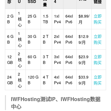
U
SSD
4
存
链接
量
1
2 G
25 G
1.5
1xI
64xI
$8.99/
立即
核
B
B
TB
Pv4
Pv6
月
购买
心
1
6 G
30 G
2 T
2xI
64xI
$12.9
立即
核
B
B
B
Pv4
Pv6
9/月
购买
心
2
12
60 G
3 T
3xI
64xI
$23.9
立即
核
GB
B
B
Pv4
Pv6
9/月
购买
心
2
24
120 G
4 T
4xI
64xI
$33.9
立即
核
GB
B
B
Pv4
Pv6
9/月
购买
心
IWFHosting测试IP、IWFHosting数据
中心