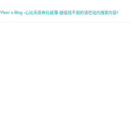
YIem`s Blog -心比天高命比纸薄-链接找不到的请在站内搜索内容！
首页
关于