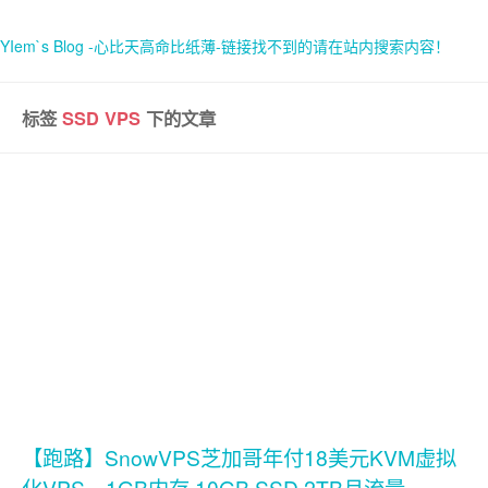
YIem`s Blog -心比天高命比纸薄-链接找不到的请在站内搜索内容！
标签
SSD VPS
下的文章
首页
关于
【跑路】SnowVPS芝加哥年付18美元KVM虚拟
化VPS，1GB内存 10GB SSD 2TB月流量