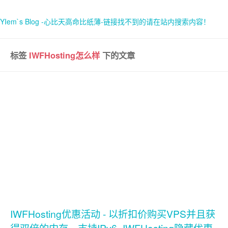
YIem`s Blog -心比天高命比纸薄-链接找不到的请在站内搜索内容！
标签
IWFHosting怎么样
下的文章
首页
关于
IWFHosting优惠活动 - 以折扣价购买VPS并且获
得双倍的内存，支持IPv6 -IWFHosting隐藏优惠