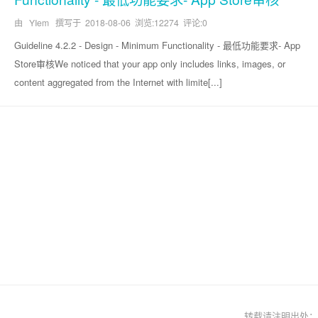
由 YIem 撰写于
2018-08-06
浏览:12274 评论:0
Guideline 4.2.2 - Design - Minimum Functionality - 最低功能要求- App
Store审核We noticed that your app only includes links, images, or
content aggregated from the Internet with limite[...]
转载请注明出处；