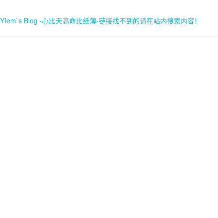
YIem`s Blog -心比天高命比纸薄-链接找不到的请在站内搜索内容！
首页
关于