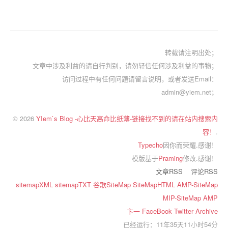
转载请注明出处；
文章中涉及利益的请自行判别，请勿轻信任何涉及利益的事物；
访问过程中有任何问题请留言说明，或者发送Email：
admin@yiem.net；
© 2026
YIem`s Blog -心比天高命比纸薄-链接找不到的请在站内搜索内
容！
.
Typecho
因你而荣耀.感谢！
模版基于
Praming
修改.感谢！
文章RSS
评论RSS
sitemapXML
sitemapTXT
谷歌SiteMap
SiteMapHTML
AMP-SiteMap
MIP-SiteMap
AMP
卞一
FaceBook
Twitter
Archive
已经运行：11年35天11小时54分