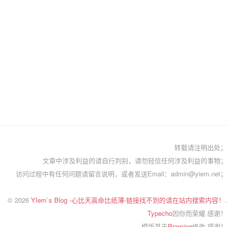
转载请注明出处；
文章中涉及利益的请自行判别，请勿轻信任何涉及利益的事物；
访问过程中有任何问题请留言说明，或者发送Email：admin@yiem.net；
© 2026
YIem`s Blog -心比天高命比纸薄-链接找不到的请在站内搜索内容！
.
Typecho
因你而荣耀.感谢！
模版基于
Praming
修改.感谢！