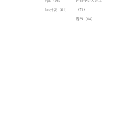
vps（98）
还有多少天过年
ios开发（91）
（71）
春节（64）