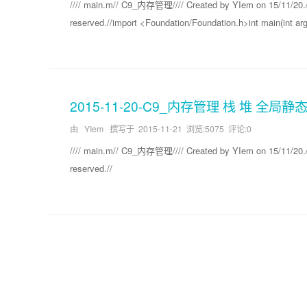
//// main.m// C9_内存管理//// Created by YIem on 15/11/20./
reserved.//import <Foundation/Foundation.h>int main(int argc
2015-11-20-C9_内存管理 栈 堆 全局静
由 YIem 撰写于
2015-11-21
浏览:5075 评论:0
//// main.m// C9_内存管理//// Created by YIem on 15/11/20./
reserved.//