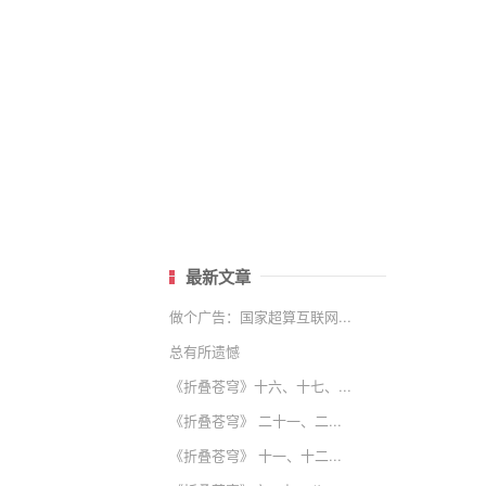
最新文章
做个广告：国家超算互联网...
总有所遗憾
《折叠苍穹》十六、十七、...
《折叠苍穹》 二十一、二...
《折叠苍穹》 十一、十二...