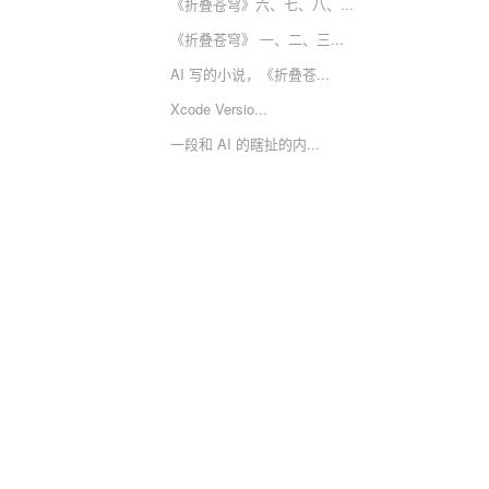
《折叠苍穹》六、七、八、...
《折叠苍穹》 一、二、三...
AI 写的小说，《折叠苍...
Xcode Versio...
一段和 AI 的瞎扯的内...