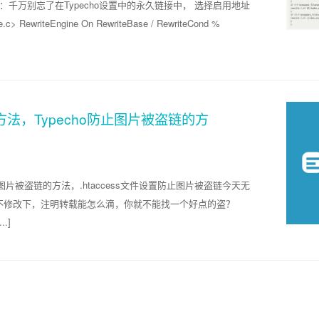
注意：千万别忘了在Typecho设置中的永久链接中， 选择启用地址
RewriteEngine On RewriteBase / RewriteCond %
的方法，Typecho防止图片被盗链的方
o防止图片被盗链的方法，.htaccess文件设置防止图片被盗链今天无
不修改下，注明转载能怎么滴，你就不能找一个好点的盗？
..]