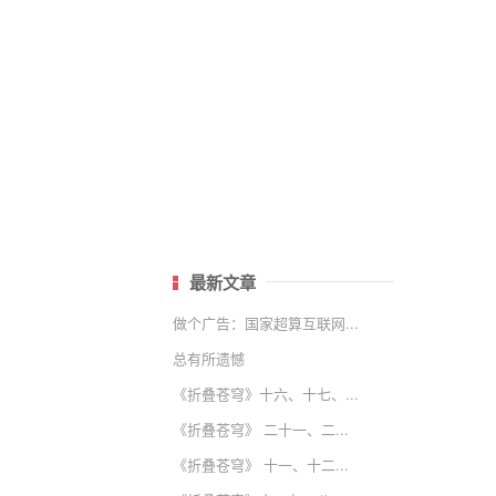
最新文章
做个广告：国家超算互联网...
总有所遗憾
《折叠苍穹》十六、十七、...
《折叠苍穹》 二十一、二...
《折叠苍穹》 十一、十二...