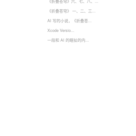
《折叠苍穹》六、七、八、...
《折叠苍穹》 一、二、三...
AI 写的小说，《折叠苍...
Xcode Versio...
一段和 AI 的瞎扯的内...