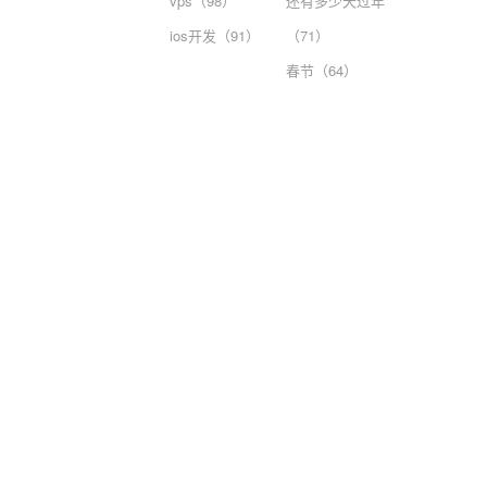
vps（98）
还有多少天过年
ios开发（91）
（71）
春节（64）