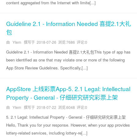
content aggregated from the Internet with limite[...]
Guideline 2.1 - Information Needed 喜提2.1大礼
包
由 YIem 撰写于
2018-07-26
浏览:7686 评论:0
Guideline 2.1 - Information Needed 喜提2.1大礼包This type of app has
been identified as one that may violate one or more of the following
App Store Review Guidelines. Specifically,[...]
AppStore 上线彩票App-5. 2.1 Legal: Intellectual
Property - General - 仔细研究研究彩票上架
由 YIem 撰写于
2018-07-22
浏览:6048 评论:0
5. 2.1 Legal: Intellectual Property - General - 仔细研究研究彩票上架
Hello, Thank you for your response. However, when your app provides
lottery-related services, including lottery-re[...]