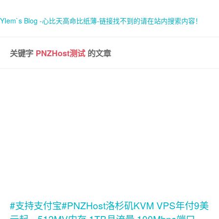
YIem`s Blog -心比天高命比纸薄-链接找不到的请在站内搜索内容！
关键字
PNZHost测试
的文章
首页
关于
#支持支付宝#PNZHost洛杉矶KVM VPS年付9美
元起，512MV内存 1TB月流量 100Mbps端口