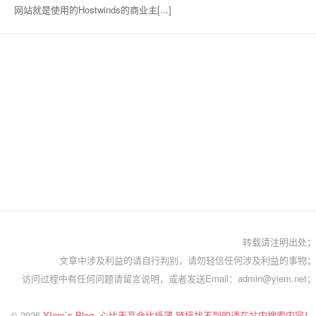
网站就是使用的Hostwinds的商业主[...]
转载请注明出处；
文章中涉及利益的请自行判别，请勿轻信任何涉及利益的事物；
访问过程中有任何问题请留言说明，或者发送Email：admin@yiem.net；
© 2026
YIem`s Blog -心比天高命比纸薄-链接找不到的请在站内搜索内容！
.