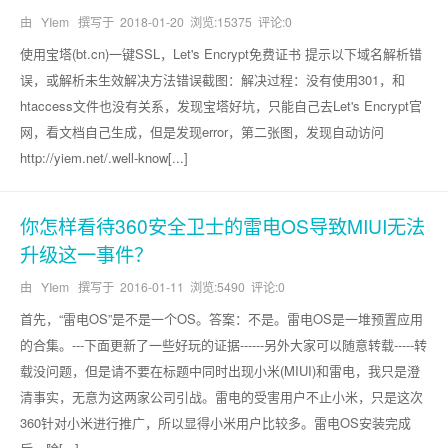
由 YIem 撰写于
2018-01-20
浏览:15375 评论:0
使用宝塔(bt.cn)一键SSL，Let's Encrypt免费证书 提示以下域名解析错
误，或解析未生效解决方法错误截图：解决过程：没有使用301，和
htaccess文件也没有关系，发现宝塔好坑，只能自己去Let's Encrypt官
网，看文档自己生成，但是发现error，第二张图，发现自动访问
http://yiem.net/.well-know[...]
你怎样看待360安全卫士的雷电OS导致MIUI无法
升级这一事件？
由 YIem 撰写于
2016-01-11
浏览:5490 评论:0
首先，“雷电OS”是不是一个OS。答案：不是。雷电OS是一堆预置应用
的合集。---下面更新了一些好玩的证据------另外大家可以随意转载-----转
载没问题，但是请不要在标题中同时出现小米(MIUI)和雷电，我只是澄
清事实，无意为这两家公司引战。雷电的受害用户不止小米，只是这次
360针对小米进行推广，所以显得小米用户比较多。雷电OS安装完成