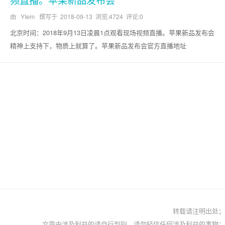
由 YIem 撰写于
2018-09-13
浏览:4724 评论:0
北京时间：2018年9月13日凌晨1点观看现场视频直播。苹果新品发布会
精神上支持下，物质上就算了。苹果新品发布会官方直播地址
转载请注明出处；
文章中涉及利益的请自行判别，请勿轻信任何涉及利益的事物；