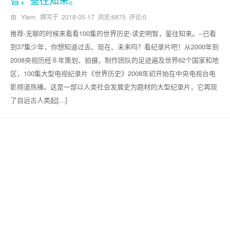
由 YIem 撰写于
2018-05-17
浏览:6875 评论:0
推荐-无聊的时候来看看100集的世界历史-读史明智，鉴往知来。--已看
到37集少年，你想知道过去、现在、未来吗？看纪录片吧！从2000年到
2008央视历经８年策划、拍摄，制作团队的足迹遍及世界62个国家和地
区，100集大型电视纪录片《世界历史》2008年初开始在中央电视台电
影频道热播。这是一部以人类社会发展史为题材的大型纪录片，它再现
了自远古人类起[...]