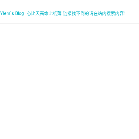
YIem`s Blog -心比天高命比纸薄-链接找不到的请在站内搜索内容！
首页
关于