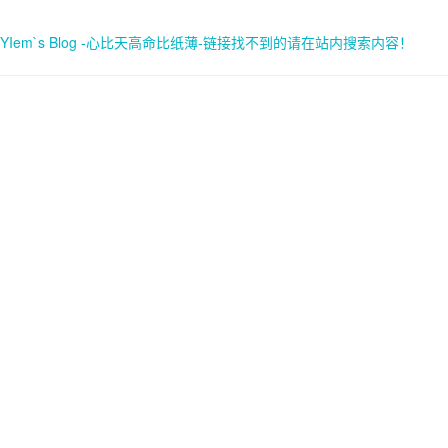
YIem`s Blog -心比天高命比纸薄-链接找不到的请在站内搜索内容！
首页
关于