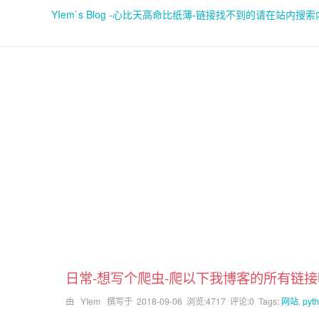
YIem`s Blog -心比天高命比纸薄-链接找不到的请在站内搜
日常-想写个爬虫-爬以下我博客的所有链
由 YIem 撰写于
2018-09-06
浏览:4717 评论:0 Tags:
网站
,
pyt