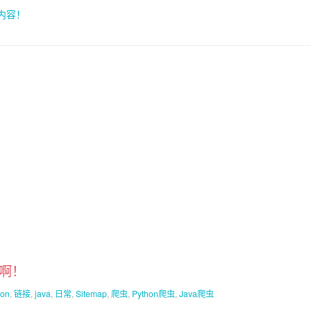
索内容！
接啊！
hon
,
链接
,
java
,
日常
,
Sitemap
,
爬虫
,
Python爬虫
,
Java爬虫