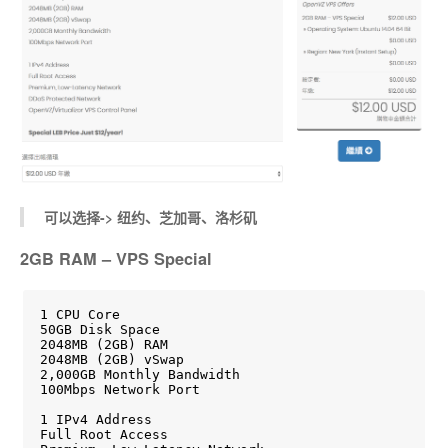
可以选择-> 纽约、芝加哥、洛杉矶
2GB RAM – VPS Special
1 CPU Core

50GB Disk Space

2048MB (2GB) RAM

2048MB (2GB) vSwap

2,000GB Monthly Bandwidth

100Mbps Network Port

1 IPv4 Address

Full Root Access
