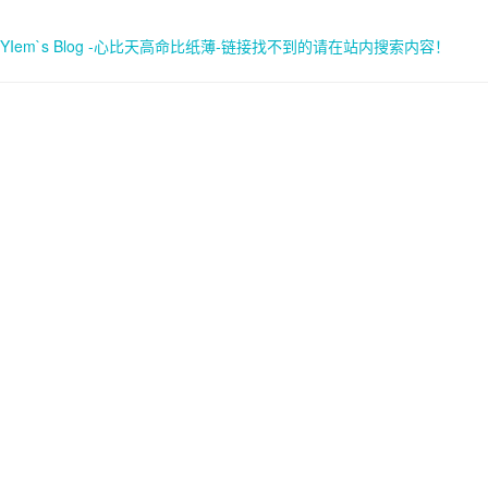
YIem`s Blog -心比天高命比纸薄-链接找不到的请在站内搜索内容！
首页
关于