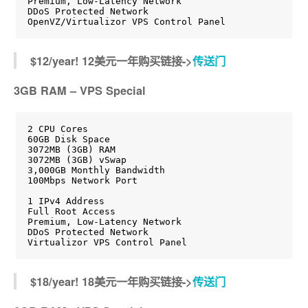
Premium, Low-Latency Network

DDoS Protected Network

OpenVZ/Virtualizor VPS Control Panel
$12/year! 12美元一年购买链接->
传送门
3GB RAM – VPS Special
2 CPU Cores

60GB Disk Space

3072MB (3GB) RAM

3072MB (3GB) vSwap

3,000GB Monthly Bandwidth

100Mbps Network Port

1 IPv4 Address

Full Root Access

Premium, Low-Latency Network

DDoS Protected Network

Virtualizor VPS Control Panel
$18/year! 18美元一年购买链接->
传送门