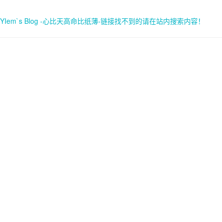
YIem`s Blog -心比天高命比纸薄-链接找不到的请在站内搜索内容！
首页
关于