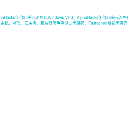
haRacks年付25美元洛杉矶Windows VPS，AlphaRacks年付25美元洛杉矶Li
t虚拟主机、VPS、云主机、服务器黑色星期五优惠码，Fastcomet最新优惠码，F