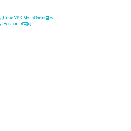
nux VPS-AlphaRacks官网
astcomet官网