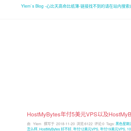
YIem`s Blog -心比天高命比纸薄-链接找不到的请在站内搜
HostMyBytes年付5美元VPS以及HostMy
由 YIem 撰写于
2018-11-20
浏览:6122 评论:0 Tags:
黑色星期
怎么样
,
HostMyBytes 好不好
,
年付12美元VPS
,
年付19美元VPS
,
1