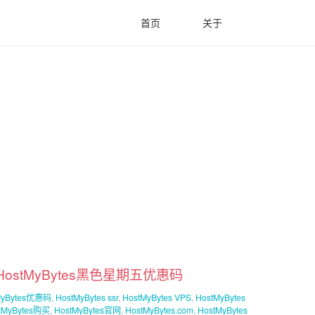
首页
关于
-HostMyBytes黑色星期五优惠码
MyBytes优惠码
,
HostMyBytes ssr
,
HostMyBytes VPS
,
HostMyBytes
tMyBytes购买
,
HostMyBytes官网
,
HostMyBytes.com
,
HostMyBytes