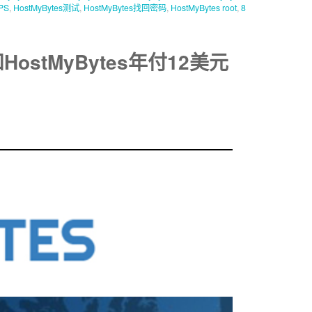
PS
,
HostMyBytes测试
,
HostMyBytes找回密码
,
HostMyBytes root
,
8
HostMyBytes年付12美元