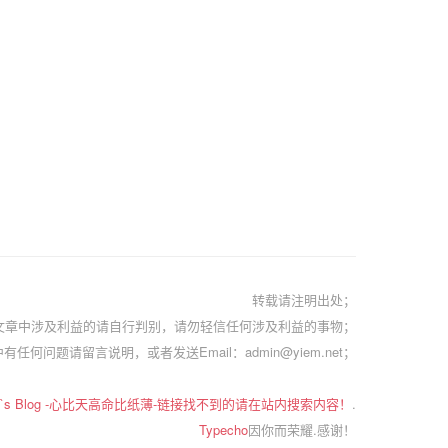
转载请注明出处；
文章中涉及利益的请自行判别，请勿轻信任何涉及利益的事物；
有任何问题请留言说明，或者发送Email：admin@yiem.net；
em`s Blog -心比天高命比纸薄-链接找不到的请在站内搜索内容！
.
Typecho
因你而荣耀.感谢！