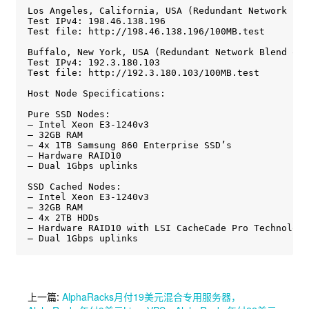
Los Angeles, California, USA (Redundant Network Ble
Test IPv4: 198.46.138.196

Test file: http://198.46.138.196/100MB.test

Buffalo, New York, USA (Redundant Network Blend of 
Test IPv4: 192.3.180.103

Test file: http://192.3.180.103/100MB.test

Host Node Specifications:

Pure SSD Nodes:

– Intel Xeon E3-1240v3

– 32GB RAM

– 4x 1TB Samsung 860 Enterprise SSD’s

– Hardware RAID10

– Dual 1Gbps uplinks

SSD Cached Nodes:

– Intel Xeon E3-1240v3

– 32GB RAM

– 4x 2TB HDDs

– Hardware RAID10 with LSI CacheCade Pro Technology

– Dual 1Gbps uplinks
上一篇:
AlphaRacks月付19美元混合专用服务器，