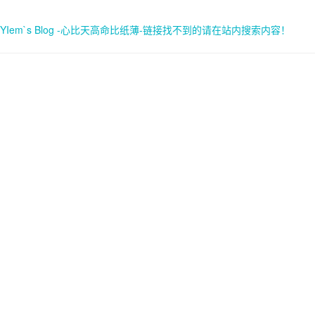
YIem`s Blog -心比天高命比纸薄-链接找不到的请在站内搜索内容！
首页
关于