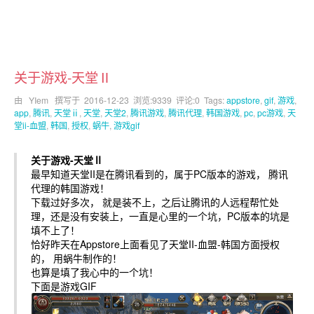
关于游戏-天堂Ⅱ
由 YIem 撰写于
2016-12-23
浏览:9339 评论:0 Tags:
appstore
,
gif
,
游戏
,
app
,
腾讯
,
天堂ⅱ
,
天堂
,
天堂2
,
腾讯游戏
,
腾讯代理
,
韩国游戏
,
pc
,
pc游戏
,
天
堂ii-血盟
,
韩国
,
授权
,
蜗牛
,
游戏gif
关于游戏-天堂Ⅱ
最早知道天堂II是在腾讯看到的，属于PC版本的游戏， 腾讯
代理的韩国游戏！
下载过好多次， 就是装不上，之后让腾讯的人远程帮忙处
理，还是没有安装上，一直是心里的一个坑，PC版本的坑是
填不上了！
恰好昨天在Appstore上面看见了天堂II-血盟-韩国方面授权
的， 用蜗牛制作的！
也算是填了我心中的一个坑！
下面是游戏GIF