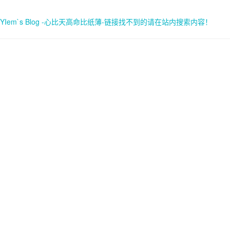
YIem`s Blog -心比天高命比纸薄-链接找不到的请在站内搜索内容！
首页
关于