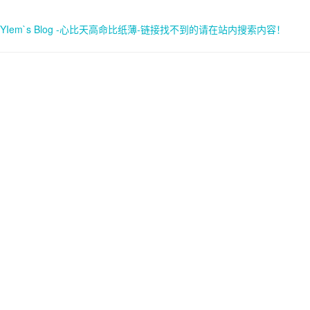
YIem`s Blog -心比天高命比纸薄-链接找不到的请在站内搜索内容！
首页
关于