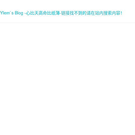
YIem`s Blog -心比天高命比纸薄-链接找不到的请在站内搜索内容！
首页
关于