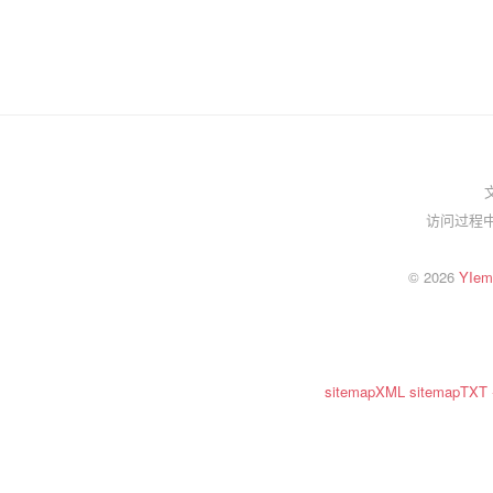
访问过程中
© 2026
YI
sitemapXML
sitemapTXT