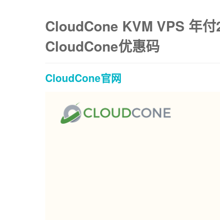
CloudCone KVM VP
CloudCone优惠码
CloudCone官网