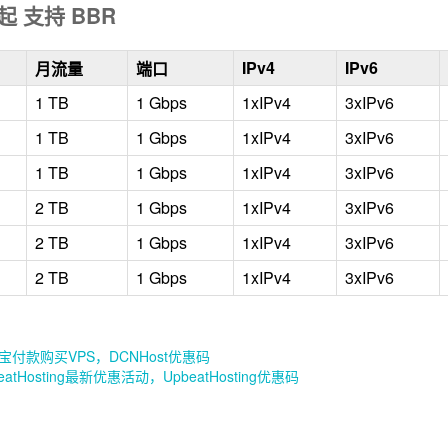
元起 支持 BBR
IPv4
IPv6
月流量
端口
1 TB
1 Gbps
1xIPv4
3xIPv6
1 TB
1 Gbps
1xIPv4
3xIPv6
1 TB
1 Gbps
1xIPv4
3xIPv6
2 TB
1 Gbps
1xIPv4
3xIPv6
2 TB
1 Gbps
1xIPv4
3xIPv6
2 TB
1 Gbps
1xIPv4
3xIPv6
宝付款购买VPS，DCNHost优惠码
eatHosting最新优惠活动，UpbeatHosting优惠码