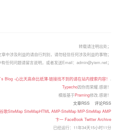
转载请注明出处；
文章中涉及利益的请自行判别，请勿轻信任何涉及利益的事物；
有任何问题请留言说明，或者发送Email：admin@yiem.net；
em`s Blog -心比天高命比纸薄-链接找不到的请在站内搜索内容！
.
Typecho
因你而荣耀.感谢！
模版基于
Praming
修改.感谢！
文章RSS
评论RSS
谷歌SiteMap
SiteMapHTML
AMP-SiteMap
MIP-SiteMap
AMP
卞一
FaceBook
Twitter
Archive
已经运行：11年34天15小时11分