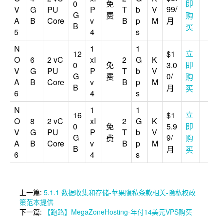
0
免
即
99/
V
G
PU
P
T
b
V
G
费
购
A
B
Core
v
B
p
M
月
B
买
5
4
s
N
1
1
立
12
$1
O
6
2 vC
xI
2
G
K
0
免
3.0
即
V
G
PU
P
T
b
V
G
0/
费
购
A
B
Core
v
B
p
M
B
月
买
6
4
s
N
1
1
立
16
$1
O
8
2 vC
xI
2
G
K
0
免
5.9
即
V
G
PU
P
T
b
V
G
9/
费
购
A
B
Core
v
B
p
M
B
月
买
6
4
s
上一篇:
5.1.1 数据收集和存储-苹果隐私条款相关-隐私权政
策范本提供
下一篇:
【跑路】MegaZoneHosting-年付14美元VPS购买