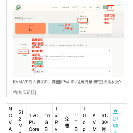
KVM-VPS|内存|CPU|存储|IPv4|IPv6|月流量|带宽|虚拟化|价
格|购买链接|
N
1
1
立
51
$1.
O
1 vC
10
xI
1
G
K
2
免
即
80/
V
PU
G
P
T
b
V
M
费
购
A
Core
B
v
B
p
M
月
B
买