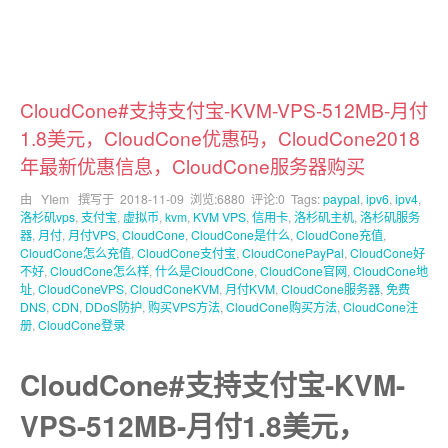
CloudCone#支持支付宝-KVM-VPS-512MB-月付
1.8美元，CloudCone优惠码，CloudCone2018
年最新优惠信息，CloudCone服务器购买
由 YIem 撰写于
2018-11-09
浏览:6880 评论:0 Tags:
paypal
,
ipv6
,
ipv4
,
洛杉矶vps
,
支付宝
,
虚拟币
,
kvm
,
KVM VPS
,
信用卡
,
洛杉矶主机
,
洛杉矶服务
器
,
月付
,
月付VPS
,
CloudCone
,
CloudCone是什么
,
CloudCone充值
,
CloudCone怎么充值
,
CloudCone支付宝
,
CloudConePayPal
,
CloudCone好
不好
,
CloudCone怎么样
,
什么是CloudCone
,
CloudCone官网
,
CloudCone地
址
,
CloudConeVPS
,
CloudConeKVM
,
月付KVM
,
CloudCone服务器
,
免费
DNS
,
CDN
,
DDoS防护
,
购买VPS方法
,
CloudCone购买方法
,
CloudCone注
册
,
CloudCone登录
CloudCone#支持支付宝-KVM-
VPS-512MB-月付1.8美元，