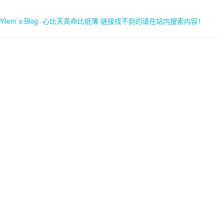
YIem`s Blog -心比天高命比纸薄-链接找不到的请在站内搜索内容！
首页
关于