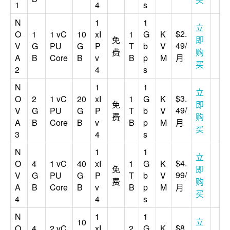
1
4
s
N
1
1
立
$2.
O
1
1 vC
10
xI
1
G
K
免
即
49/
V
G
PU
G
P
T
b
V
费
购
A
B
Core
B
v
B
p
M
月
买
2
4
s
N
1
1
立
$3.
O
2
1 vC
20
xI
1
G
K
免
即
49/
V
G
PU
G
P
T
b
V
费
购
A
B
Core
B
v
B
p
M
月
买
3
4
s
N
1
1
立
$4.
O
4
1 vC
40
xI
1
G
K
免
即
99/
V
G
PU
G
P
T
b
V
费
购
A
B
Core
B
v
B
p
M
月
买
4
4
s
N
1
1
立
10
$8.
O
4
2 vC
xI
2
G
K