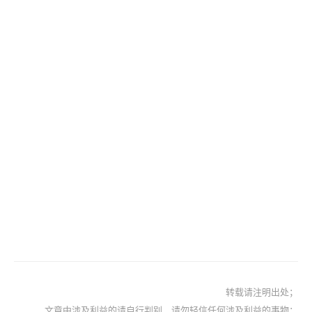
转载请注明出处；
文章中涉及利益的请自行判别，请勿轻信任何涉及利益的事物；