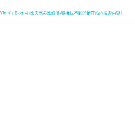
YIem`s Blog -心比天高命比纸薄-链接找不到的请在站内搜索内容！
首页
关于