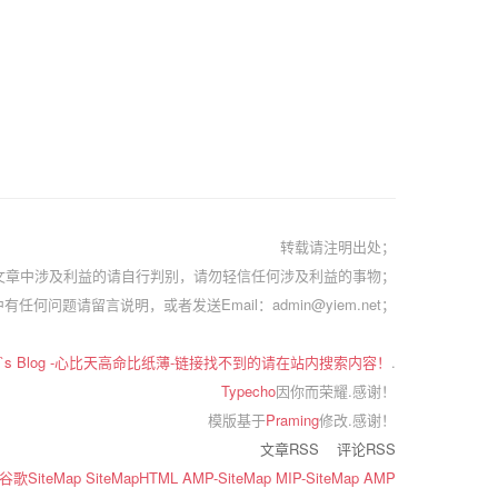
转载请注明出处；
文章中涉及利益的请自行判别，请勿轻信任何涉及利益的事物；
有任何问题请留言说明，或者发送Email：admin@yiem.net；
em`s Blog -心比天高命比纸薄-链接找不到的请在站内搜索内容！
.
Typecho
因你而荣耀.感谢！
模版基于
Praming
修改.感谢！
文章RSS
评论RSS
谷歌SiteMap
SiteMapHTML
AMP-SiteMap
MIP-SiteMap
AMP