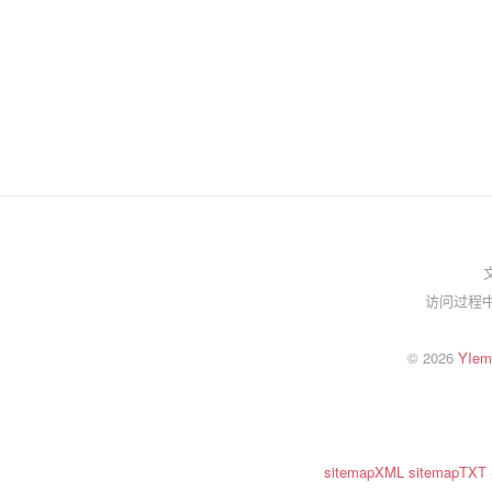
访问过程中
© 2026
YI
sitemapXML
sitemapTXT