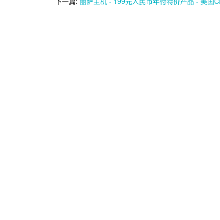
下一篇:
丽萨主机 - 199元人民币年付特价产品 - 美国CN