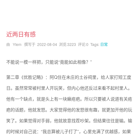
近两日有感
由 YIem 撰写于
2022-08-04
浏览:3223 评论:0 Tags:
日常
不能说一模一样把，只能说“竟能如此相像？”
第二章《优胜记略》：阿Q住在未庄的土谷祠里，给人家打短工度
日。虽然常常被村里人开玩笑，但内心他还反过来看不起村里人。
他有一个缺点，就是头上有一块癞疮疤。所以只要被人说道有关疮
疤的话题，他就发怒。大家觉得他的发怒很有趣，就更加开他的玩
笑了。如果觉得对手弱，他就故意找茬吵架。但结果往往是输。输
的时候对自己说：“我总算被儿子打了”，心里充满了优越感，如果