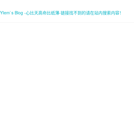
YIem`s Blog -心比天高命比纸薄-链接找不到的请在站内搜索内容！
首页
关于