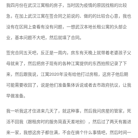
我四月份在武汉江寓租的房子，当时因为疫情的原因找租的比较
急，在加上武汉江寓在签合同之前说的、做的的比较合心意，我也
没有在区网上查看有没有问题，一想武汉本地长租公寓的头部企
业，基本问题不大吧，然后就填了合同。
签完合同五天吧，反正是一周内，房东有天晚上就带着老婆孩子父
母就来了，然后把房子现有的各种江寓提供的东西拍照记录了下
来，然后跟我说，江寓2020年没有给他打过房租，这房子他后期
可能需要收回了，说是他们准备集体诉说或者去市政府抗议，让我
早做准备。
我一听我这才住进来几天了，就这种事，然后我问房屋的管家，死
活不回我（跟租房时的服务简直天差地别），然后过了两天有搬进
来一家，我想这房子都住满，不会在搞个什么事情吧，然后时间一