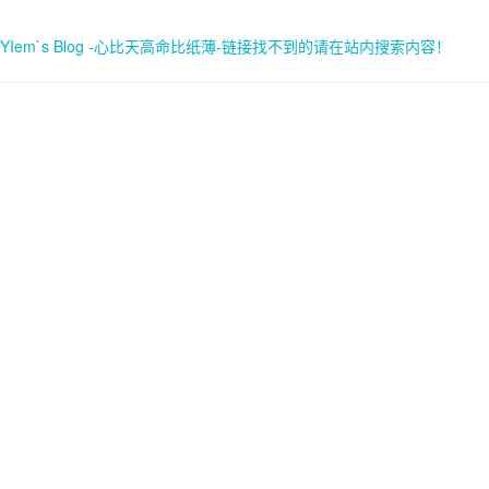
YIem`s Blog -心比天高命比纸薄-链接找不到的请在站内搜索内容！
首页
关于