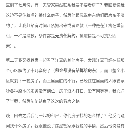
直到了七月份，有一天管家突然联系我要不要看房子？我回复说我
这边不是住着吗？换什么房子，然后他跟我说房东他们跟房东不履
约了，让我赶紧有时间赶紧搬出来或者退款（一种是在江寓在重新
租，一种是退款，条件都是
无责任解约
，扯疫情是不可抗拒因
素）。
第二天我又找管家一起看了江寓的其他房子，发现江寓已经在我那
个小区解约了十几套房了（
租金都没有结算给房东
），而且整个小
区就剩下一套房子，而且里面脏的不行，已经住在里面的人跟管家
吵各种原本的服务没有到位，房子没人打扫、没有网等等，我心凉
了半截，然后匆匆结束了这次的看房之路。
晚上回去之后我问一起的租户，你们房子找的怎么样了？他反而疑
问找什么房子，我跟他说了房屋管家跟我说的事情，然后他说没有