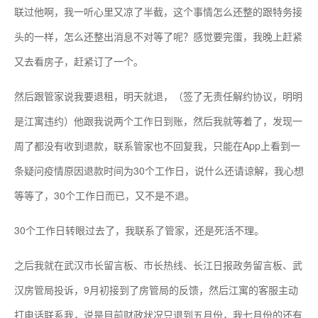
联过他啊，我一听心里又凉了半截，这个事情怎么还整的跟特务接
头的一样，怎么还整出消息不对等了呢？感觉要完蛋，我晚上赶紧
又去看房子，赶紧订了一个。
然后跟管家说我要退租，明天就退，（签了无责任解约协议，明明
是江寓违约）他跟我说两个工作日到账，然后我就等着了，发现一
周了都没有收到退款，联系管家也不回复我，只能在App上看到一
条疑问疫情原因退款时间为30个工作日，说什么还请谅解，我心想
等等了，30个工作日而已，又不是不退。
30个工作日转眼过去了，我联系了管家，还是死活不理。
之后我就在武汉市长留言板、市长热线、长江日报政务留言板、武
汉房管局投诉，9月初接到了房管局的反馈，然后江寓的客服主动
打电话联系我，说是目前财政状况只退到五月份，我七月份的还有