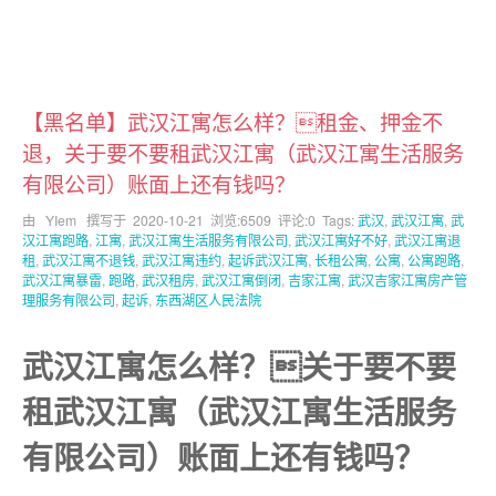
【黑名单】武汉江寓怎么样？租金、押金不
退，关于要不要租武汉江寓（武汉江寓生活服务
有限公司）账面上还有钱吗？
由 YIem 撰写于
2020-10-21
浏览:6509 评论:0 Tags:
武汉
,
武汉江寓
,
武
汉江寓跑路
,
江寓
,
武汉江寓生活服务有限公司
,
武汉江寓好不好
,
武汉江寓退
租
,
武汉江寓不退钱
,
武汉江寓违约
,
起诉武汉江寓
,
长租公寓
,
公寓
,
公寓跑路
,
武汉江寓暴雷
,
跑路
,
武汉租房
,
武汉江寓倒闭
,
吉家江寓
,
武汉吉家江寓房产管
理服务有限公司
,
起诉
,
东西湖区人民法院
武汉江寓怎么样？关于要不要
租武汉江寓（武汉江寓生活服务
有限公司）账面上还有钱吗？