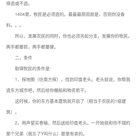
择造或不造。
1404里，牧民是必须造的。最最最原因就是，否则你没香
料。。。
所以，发展农民的同时，你也必须另起分支，发展你的牧民。
两手都要抓，两手都要硬。
二，条件
取得牧民的条件是:
1，探地图（往南方探），找到印度老头。老头就说，你帮我
造东方城市吧，然后给你艘船和物资若干。
这时候，你的东方基本建筑就开启了（相当于农民的1级建
筑）。
2，用声望买卷轴，然后送给印度老头。一开始就和你不错的
那个兄弟（我忘了Y叫什么）那里有卖的。