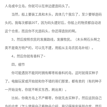
人岛或中立岛，你就可以在岸边建造码头了。
当然，船上要装工具和木头，具体几个我忘了，至少要够造码
头的。我每次都装20T，因为码头建好后，你船上的物资都自动进
这个仓库，而且你不光造码头，你还得造别的啊。
3，然后按照农民的发展路线，发展牧民。（木头啊石头啊之
类不是南方特产的，可以先不建，用船从主岛农民岛补给）。
4，然后你就有香料了~
四，细节
你可能遇到不能同时拥有椰枣和香料的岛，这时就得买种子
了。电脑玩家或开始就和你不错的哥们那里，都有卖的（有的种子
一开始没有，你就不断买东西，刷出来）。
比如，你南方岛上不产椰枣，你就先去买种子，然后运到自己
岛的仓库（怎么使用自己看物品介绍，我记得是安装到仓库，然后