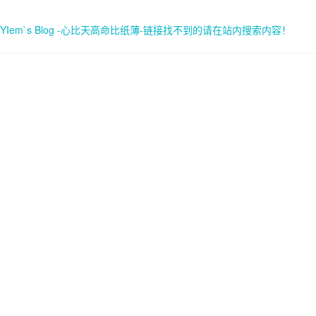
YIem`s Blog -心比天高命比纸薄-链接找不到的请在站内搜索内容！
首页
关于