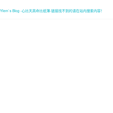
YIem`s Blog -心比天高命比纸薄-链接找不到的请在站内搜索内容！
首页
关于