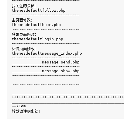
~~~~~~~~~~~~~~~~~~~~~~~~~~~~~

我关注的会员：

themesdefaultfollow.php

~~~~~~~~~~~~~~~~~~~~~~~~~~~~~

主页面修改：

themesdefaulthome.php

~~~~~~~~~~~~~~~~~~~~~~~~~~~~~

登录页面修改：

themesdefaultlogin.php

~~~~~~~~~~~~~~~~~~~~~~~~~~~~~

私信页面修改：

themesdefaultmessage_index.php

~~~~~~~~~~~~~~~~~~~~~~~~~~~~~

_____________message_send.php

~~~~~~~~~~~~~~~~~~~~~~~~~~~~~

_____________message_show.php

~~~~~~~~~~~~~~~~~~~~~~~~~~~~~

~~~~~~~~~~~~~~~~~~~~~~~~~~~~~

___________________________________________________
+++++++++++++++++++++++++++++++++++++++++++++++++++
___________________________________________________
——YIem

转载请注明出处！