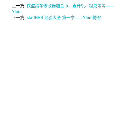
上一篇:
侠盗猎车修改器加金币、直升机、坦克等等——
YIem
下一篇:
startBBS 经验大全 第一章——YIem博客