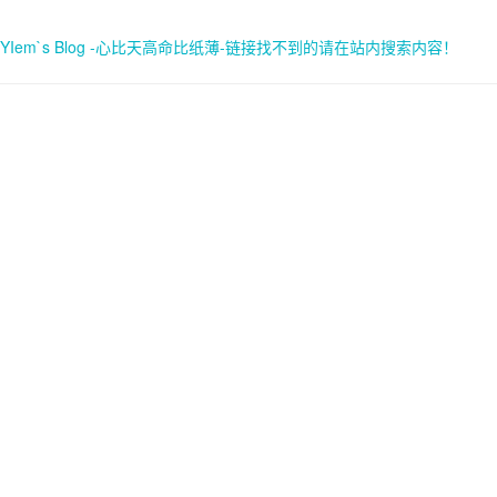
YIem`s Blog -心比天高命比纸薄-链接找不到的请在站内搜索内容！
首页
关于