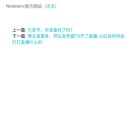
Nodeserv官方网站（
点击
）
上一篇:
万圣节，你准备好了吗？
下一篇:
博主很蛋疼，然后去熊猫TV开了直播-以后有时间会
打打直播什么的