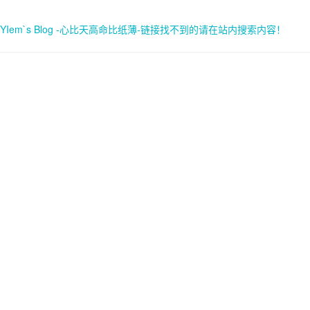
YIem`s Blog -心比天高命比纸薄-链接找不到的请在站内搜索内容！
首页
关于